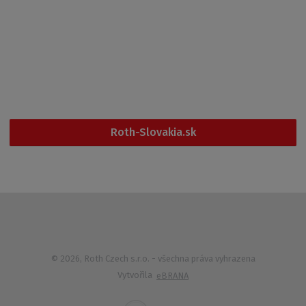
Kontakt
Po - Pá
6:00 - 14:30
+420 461 353 611
Roth-Slovakia.sk
© 2026, Roth Czech s.r.o.
- všechna práva vyhrazena
Vytvořila