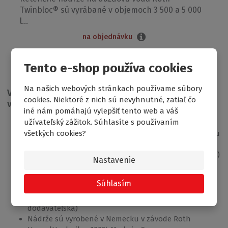
Twinbloc® sú vyrábané v objemoch 3 500 a 5 000
l...
na objednávku
2 354.58
od
€
Tento e-shop používa cookies
Na našich webových stránkach používame súbory
Vlastnosti našich retenčných nádrží na dažďovú
cookies. Niektoré z nich sú nevyhnutné, zatiaľ čo
vodu:
iné nám pomáhajú vylepšiť tento web a váš
užívateľský zážitok. Súhlasíte s používaním
Jednoduchá montáž bez betónovania
Špeciálny tvar a konštrukcia zaručujú vysokú stabilitu
všetkých cookies?
a pevnosť
Nádrž vyrobená z jedného kusu (bez zvarov a lepenia)
Nastavenie
metódou vyfukovania tzn. 100% tesnosť
Nádrže sa dajú vzájomne prepojiť do zostáv do
Súhlasím
objemu 25.000 litrov
Záruka 20 rokov (2 roky zákonná + 18 rokov
dodávateľská)
Nádrže sú vyrobené v Nemecku v závode Roth