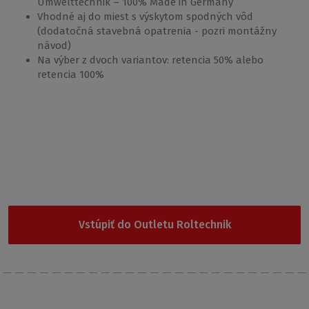
Umwelttechnik – 100% Made in Germany
Vhodné aj do miest s výskytom spodných vôd
(dodatočná stavebná opatrenia - pozri montážny
návod)
Na výber z dvoch variantov: retencia 50% alebo
retencia 100%
Garancia najnižšej ceny
Nevybrali ste si z našej ponuky? Vyskúšajte Outlet
Roltechnik, kde nájdete cenovo najdostupnejšie produkty.
Vstúpiť do Outletu Roltechnik
Posielajte