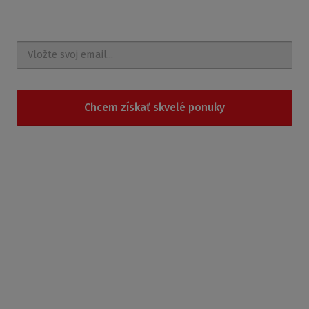
správy a udalosti na e-mail
Chcem získať skvelé ponuky
Súhlasím so
spracovaním osobných údajov
.
Produkty
Sprchovacie kúty
Sprchovacie boxy
Sprchovacie vaničky
Vane