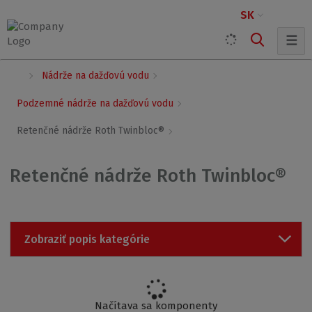
SK
☰
Ú
Nádrže na dažďovú vodu
v
o
Podzemné nádrže na dažďovú vodu
d
n
Retenčné nádrže Roth Twinbloc®
á
s
t
Retenčné nádrže Roth Twinbloc®
r
a
n
a
Zobraziť popis kategórie
Načítava sa komponenty