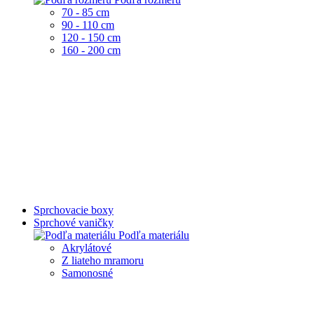
70 - 85 cm
90 - 110 cm
120 - 150 cm
160 - 200 cm
Sprchovacie boxy
Sprchové vaničky
Podľa materiálu
Akrylátové
Z liateho mramoru
Samonosné