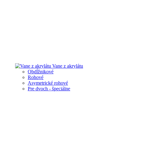
Vane z akrylátu
Obdĺžnikové
Rohové
Asymetrické rohové
Pre dvoch - špeciálne