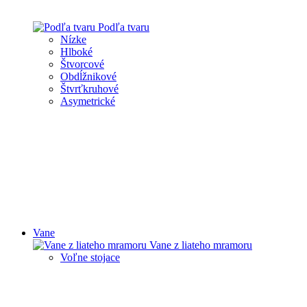
Podľa tvaru
Nízke
Hlboké
Štvorcové
Obdĺžnikové
Štvrťkruhové
Asymetrické
Vane
Vane z liateho mramoru
Voľne stojace