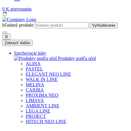
0
K porovnaniu
hľadaný produkt
Vyhľadávanie
☰
Zobraziť ďalšie
Sprchovacie kúty
Produkty podľa sérií
ALINA
PASTEL
ELEGANT NEO LINE
WALK IN LINE
MELINA
CARIBA
PROXIMA NEO
LIMAYA
AMBIENT LINE
LEGA LINE
PROJECT
HITECH NEO LINE