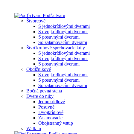
Podľa tvaru
Štvorcové
S jednokrídlovými dverami
S dvojkrídlovými dverami
S posuvnými dverami
So zalamovacími dverami
Štvrťkruhové sprchovacie kúty
S jednokrídlovými dverami
S dvojkrídlovými dverami
S posuvnými dverami
Obdĺžnikové
S dvojkrídlovými dverami
S posuvnými dverami
So zalamovacími dverami
Bočná pevná stena
Dvere do niky
Jednokrídlové
Posuvné
Dvojkrídlové
Zalamovacie
Obojstranný vstup
Walk in
Podľa rozmeru