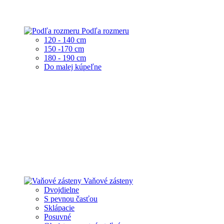
Podľa rozmeru
120 - 140 cm
150 -170 cm
180 - 190 cm
Do malej kúpeľne
Vaňové zásteny
Dvojdielne
S pevnou časťou
Sklápacie
Posuvné