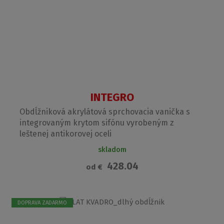
INTEGRO
Obdĺžniková akrylátová sprchovacia vanička s
integrovaným krytom sifónu vyrobeným z
leštenej antikorovej oceli
skladom
428.04
od
€
DOPRAVA ZADARMO