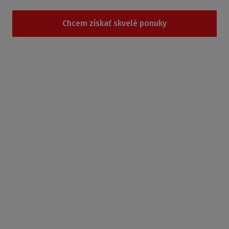
Chcem získať skvelé ponuky
Súhlasím so
spracovaním osobných údajov
.
Produkty
Sprchovacie kúty
Sprchovacie boxy
Sprchovacie vaničky
Vane
Náhradné diely
Produkty podľa sérií
Príslušenstvo