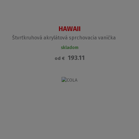
HAWAII
Štvrťkruhová akrylátová sprchovacia vanička
skladom
193.11
od
€