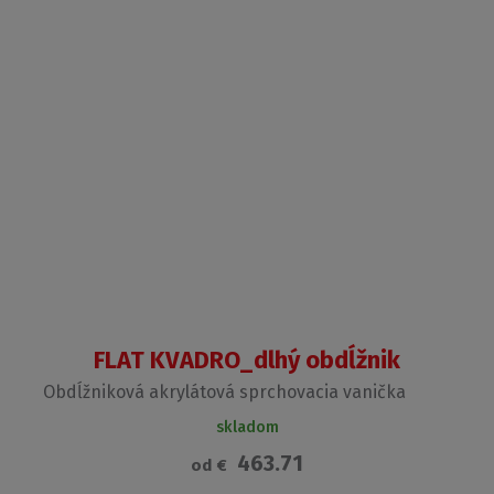
FLAT KVADRO_dlhý obdĺžnik
Obdĺžniková akrylátová sprchovacia vanička
skladom
463.71
od
€