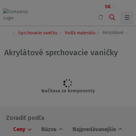
SK
☰
Ú
Akrylátové
Sprchovacie vaničky
Podľa materiálu
v
o
d
Akrylátové sprchovacie vaničky
n
á
s
t
r
a
n
Načítava sa komponenty
a
Zoradiť podľa
Ceny
Názvu
Najpredávanejšie