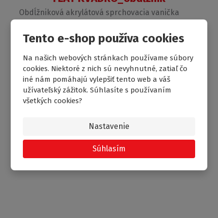
Obdĺžniková akrylátová sprchovacia vanička
skladom
Tento e-shop používa cookies
239.85
od
€
Na našich webových stránkach používame súbory
cookies. Niektoré z nich sú nevyhnutné, zatiaľ čo
iné nám pomáhajú vylepšiť tento web a váš
NOVINKA
užívateľský zážitok. Súhlasíte s používaním
všetkých cookies?
Nastavenie
Súhlasím