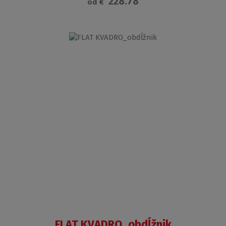
228.78
od
€
FLAT KVADRO_obdĺžnik