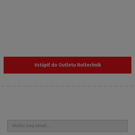
Garancia najnižšej ceny
Nevybrali ste si z našej ponuky? Vyskúšajte Outlet
Roltechnik, kde nájdete cenovo najdostupnejšie produkty.
Vstúpiť do Outletu Roltechnik
Posielajte
správy a udalosti na e-mail