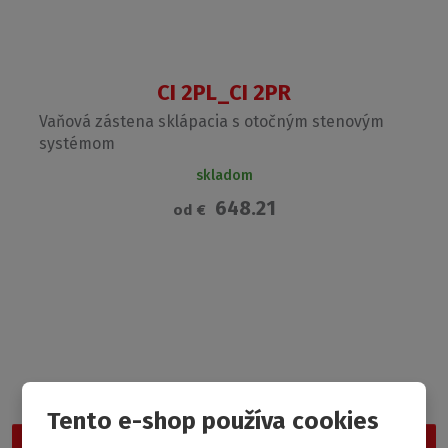
CI 2PL_CI 2PR
Vaňová zástena sklápacia s otočným stenovým
systémom
skladom
648.21
od
€
Garancia najnižšej ceny
Nevybrali ste si z našej ponuky? Vyskúšajte Outlet
Roltechnik, kde nájdete cenovo najdostupnejšie produkty.
Tento e-shop používa cookies