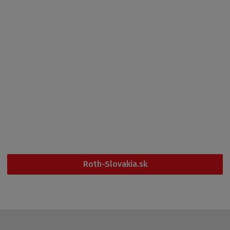
Servis a montáže
Ochrana osobných údajov
O nás
Kontakt
Po - Pá
6:00 - 14:30
+420 461 353 611
Roth-Slovakia.sk