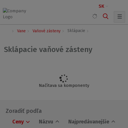
SK
☰
Ú
Sklápacie
Vane
Vaňové zásteny
v
o
d
Sklápacie vaňové zásteny
n
á
s
t
r
a
n
Načítava sa komponenty
a
Zoradiť podľa
Ceny
Názvu
Najpredávanejšie