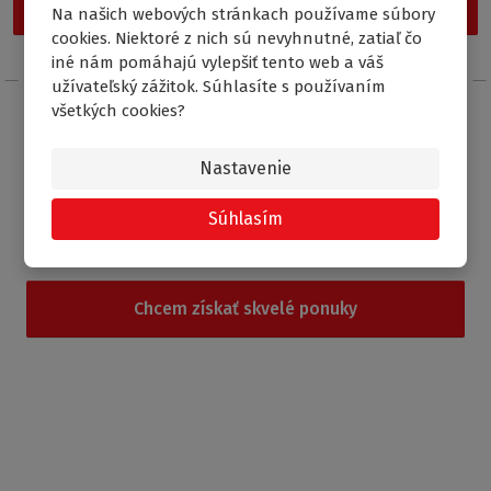
Vstúpiť do Outletu Roltechnik
Na našich webových stránkach používame súbory
cookies. Niektoré z nich sú nevyhnutné, zatiaľ čo
iné nám pomáhajú vylepšiť tento web a váš
užívateľský zážitok. Súhlasíte s používaním
všetkých cookies?
Posielajte
Nastavenie
správy a udalosti na e-mail
Súhlasím
Chcem získať skvelé ponuky
Súhlasím so
spracovaním osobných údajov
.
Produkty
Sprchovacie kúty