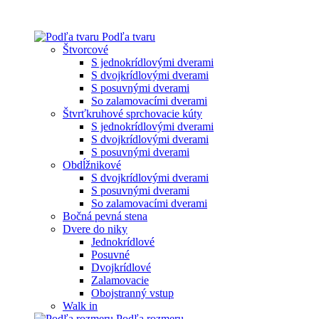
Podľa tvaru
Štvorcové
S jednokrídlovými dverami
S dvojkrídlovými dverami
S posuvnými dverami
So zalamovacími dverami
Štvrťkruhové sprchovacie kúty
S jednokrídlovými dverami
S dvojkrídlovými dverami
S posuvnými dverami
Obdĺžnikové
S dvojkrídlovými dverami
S posuvnými dverami
So zalamovacími dverami
Bočná pevná stena
Dvere do niky
Jednokrídlové
Posuvné
Dvojkrídlové
Zalamovacie
Obojstranný vstup
Walk in
Podľa rozmeru