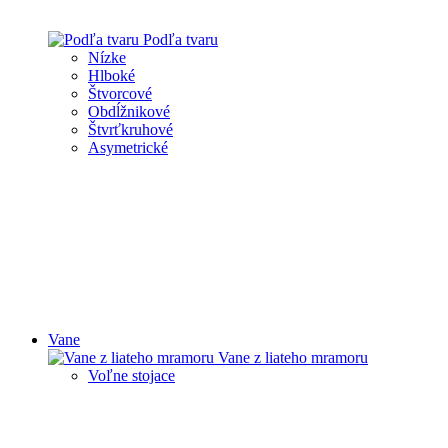
Podľa tvaru
Nízke
Hlboké
Štvorcové
Obdĺžnikové
Štvrťkruhové
Asymetrické
Vane
Vane z liateho mramoru
Voľne stojace