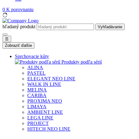
0
K porovnaniu
hľadaný produkt
Vyhľadávanie
☰
Zobraziť ďalšie
Sprchovacie kúty
Produkty podľa sérií
ALINA
PASTEL
ELEGANT NEO LINE
WALK IN LINE
MELINA
CARIBA
PROXIMA NEO
LIMAYA
AMBIENT LINE
LEGA LINE
PROJECT
HITECH NEO LINE