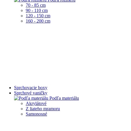
70 - 85 cm
90 - 110 cm
120 - 150 cm
160 - 200 cm
Sprchovacie boxy
Sprchové vaničky
Podľa materiálu
Akrylátové
Z liateho mramoru
Samonosné