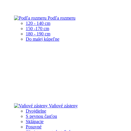
Podľa rozmeru
120 - 140 cm
150 -170 cm
180 - 190 cm
Do malej kúpeľne
Vaňové zásteny
Dvojdielne
S pevnou časťou
Sklápacie
Posuvné