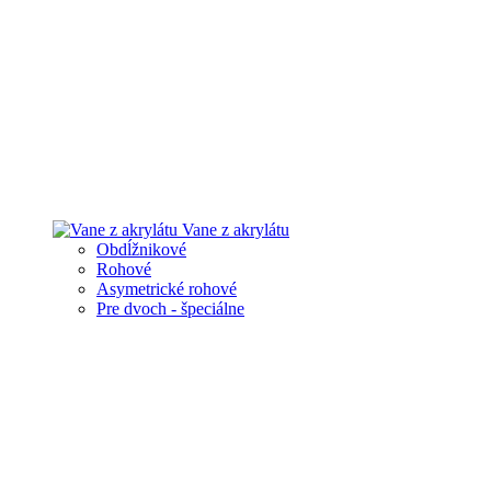
Vane z akrylátu
Obdĺžnikové
Rohové
Asymetrické rohové
Pre dvoch - špeciálne