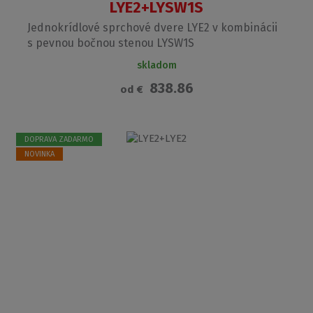
LYE2+LYSW1S
Jednokrídlové sprchové dvere LYE2 v kombinácii
s pevnou bočnou stenou LYSW1S
skladom
838.86
od
€
DOPRAVA ZADARMO
NOVINKA