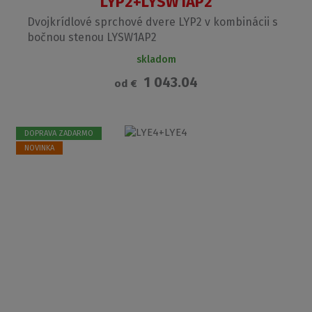
LYP2+LYSW1AP2
Dvojkrídlové sprchové dvere LYP2 v kombinácii s
bočnou stenou LYSW1AP2
skladom
1 043.04
od
€
DOPRAVA ZADARMO
NOVINKA