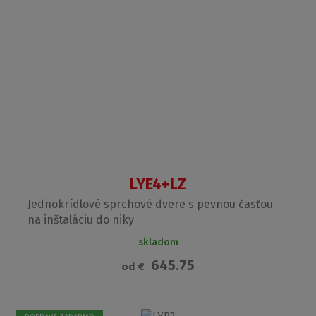
LYE4+LZ
Jednokrídlové sprchové dvere s pevnou časťou
na inštaláciu do niky
skladom
645.75
od
€