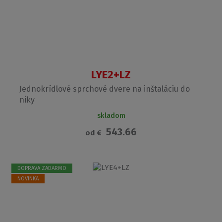
LYE2+LZ
Jednokrídlové sprchové dvere na inštaláciu do
niky
skladom
543.66
od
€
DOPRAVA ZADARMO
NOVINKA