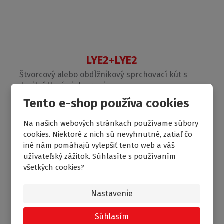
LYE2+LYE2
Štvorcový alebo obdĺžnikový sprchovací kút s
dvojkrídlovými dverami
Tento e-shop používa cookies
skladom
932.34
od
€
Na našich webových stránkach používame súbory
cookies. Niektoré z nich sú nevyhnutné, zatiaľ čo
iné nám pomáhajú vylepšiť tento web a váš
DOPRAVA ZADARMO
užívateľský zážitok. Súhlasíte s používaním
NOVINKA
všetkých cookies?
Nastavenie
Súhlasím