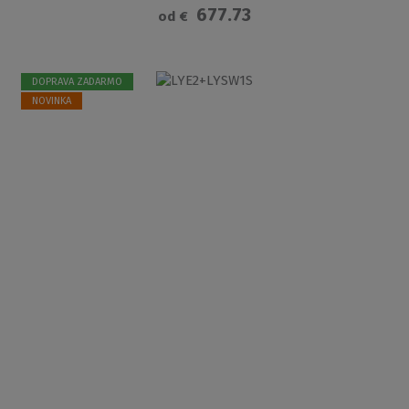
677.73
od
€
DOPRAVA ZADARMO
NOVINKA