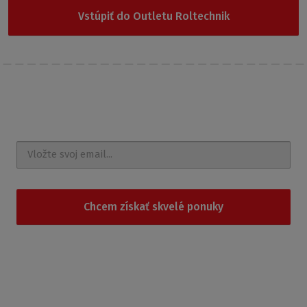
Vstúpiť do Outletu Roltechnik
Posielajte
správy a udalosti na e-mail
Chcem získať skvelé ponuky
Súhlasím so
spracovaním osobných údajov
.
Produkty