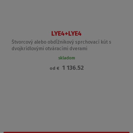
LYE4+LYE4
Štvorcový alebo obdĺžnikový sprchovací kút s
dvojkrídlovými otváracími dverami
skladom
1 136.52
od
€
Garancia najnižšej ceny
Nevybrali ste si z našej ponuky? Vyskúšajte Outlet
Roltechnik, kde nájdete cenovo najdostupnejšie produkty.