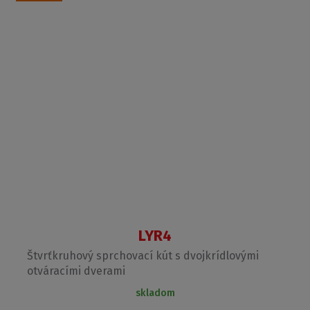
LYR4
Štvrťkruhový sprchovací kút s dvojkrídlovými
otváracími dverami
skladom