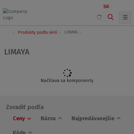
SK
☰
Ú
LIMAYA
Produkty podľa sérií
v
o
d
LIMAYA
n
á
s
t
r
Načítava sa komponenty
a
n
a
Zoradiť podľa
Ceny
Názvu
Najpredávanejšie
Kódu