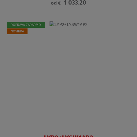
1 033.20
od
€
DOPRAVA ZADARMO
NOVINKA