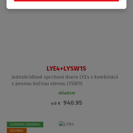
LYE4+LYSW1S
Jednokrídlové sprchové dvere LYE4 v kombinácii
s pevnou bočnou stenou LYSW1S
skladom
940.95
od
€
DOPRAVA ZADARMO
NOVINKA