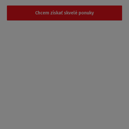
Chcem získať skvelé ponuky
Súhlasím so
spracovaním osobných údajov
.
Produkty
Sprchovacie kúty
Sprchovacie boxy
Sprchovacie vaničky
Vane
Náhradné diely
Produkty podľa sérií
Príslušenstvo