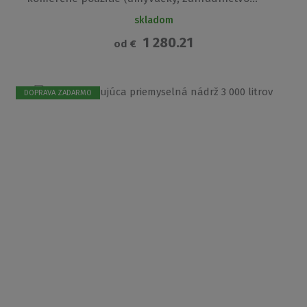
skladom
1 280.21
od
€
DOPRAVA ZADARMO