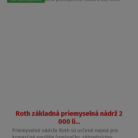
Roth základná priemyselná nádrž 2
000 li...
Priemyselné nádrže Roth sú určené najmä pre
komerčné použitie (umývačky, záhradníctvo...