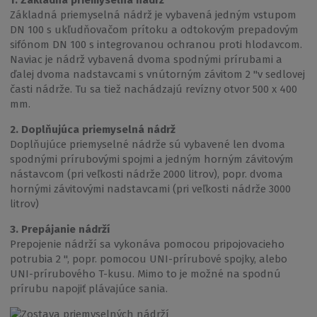
Základná priemyselná nádrž je vybavená jedným vstupom
DN 100 s ukľudňovačom prítoku a odtokovým prepadovým
sifónom DN 100 s integrovanou ochranou proti hlodavcom.
Naviac je nádrž vybavená dvoma spodnými prírubami a
ďalej dvoma nadstavcami s vnútorným závitom 2 "v sedlovej
časti nádrže. Tu sa tiež nachádzajú revízny otvor 500 x 400
mm.
2. Doplňujúca priemyselná nádrž
Doplňujúce priemyselné nádrže sú vybavené len dvoma
spodnými prírubovými spojmi a jedným horným závitovým
nástavcom (pri veľkosti nádrže 2000 litrov), popr. dvoma
hornými závitovými nadstavcami (pri veľkosti nádrže 3000
litrov)
3. Prepájanie nádrží
Prepojenie nádrží sa vykonáva pomocou pripojovacieho
potrubia 2 ", popr. pomocou UNI-prírubové spojky, alebo
UNI-prírubového T-kusu. Mimo to je možné na spodnú
prírubu napojiť plávajúce sania.