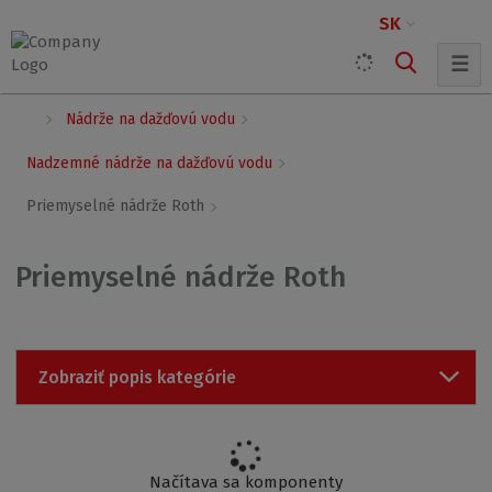
SK
☰
Ú
Nádrže na dažďovú vodu
v
o
Nadzemné nádrže na dažďovú vodu
d
n
Priemyselné nádrže Roth
á
s
t
Priemyselné nádrže Roth
r
a
n
a
Zobraziť popis kategórie
Načítava sa komponenty