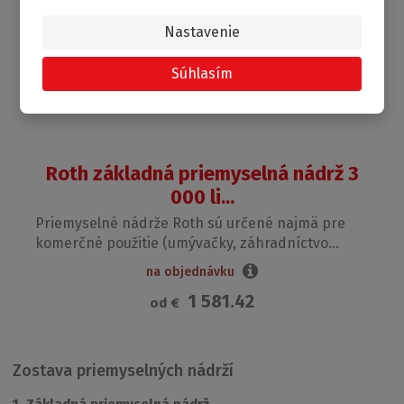
Nastavenie
Súhlasím
Roth základná priemyselná nádrž 3
000 li...
Priemyselné nádrže Roth sú určené najmä pre
komerčné použitie (umývačky, záhradníctvo...
na objednávku
1 581.42
od
€
Zostava priemyselných nádrží
1. Základná priemyselná nádrž