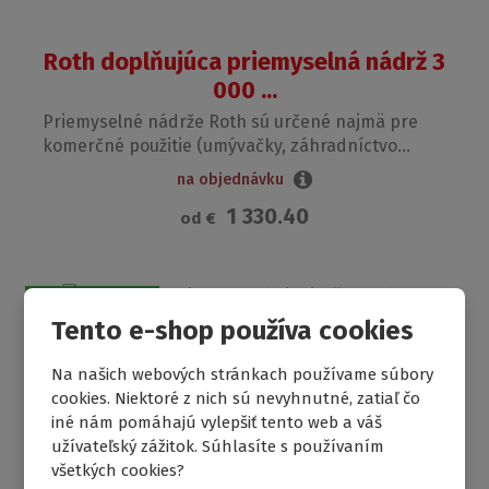
Roth doplňujúca priemyselná nádrž 3
000 ...
Priemyselné nádrže Roth sú určené najmä pre
komerčné použitie (umývačky, záhradníctvo...
na objednávku
1 330.40
od
€
DOPRAVA ZADARMO
Tento e-shop používa cookies
Na našich webových stránkach používame súbory
cookies. Niektoré z nich sú nevyhnutné, zatiaľ čo
iné nám pomáhajú vylepšiť tento web a váš
užívateľský zážitok. Súhlasíte s používaním
všetkých cookies?