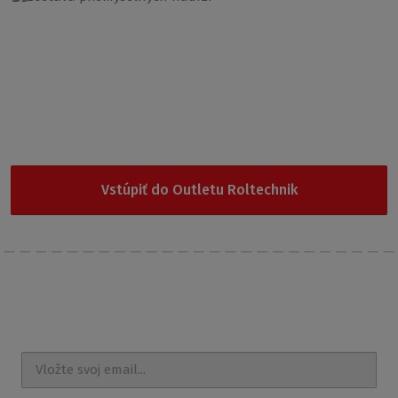
Garancia najnižšej ceny
Nevybrali ste si z našej ponuky? Vyskúšajte Outlet
Roltechnik, kde nájdete cenovo najdostupnejšie produkty.
Vstúpiť do Outletu Roltechnik
Posielajte
správy a udalosti na e-mail