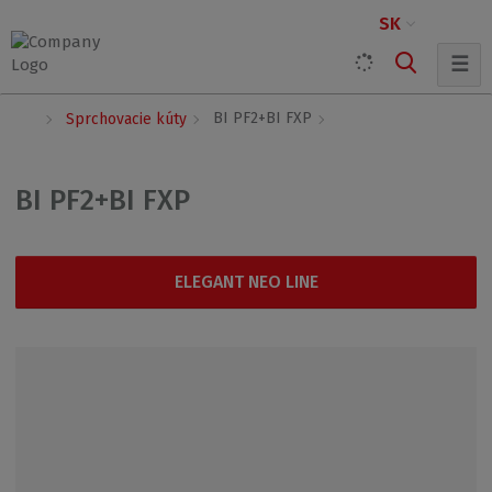
SK
☰
Ú
BI PF2+BI FXP
Sprchovacie kúty
v
o
d
BI PF2+BI FXP
n
á
s
t
ELEGANT NEO LINE
r
a
n
a