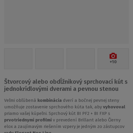
+10
Štvorcový alebo obdĺžnikový sprchovací kút s
jednokrídlovými dverami a pevnou stenou
Veľmi obľúbená
kombinácia
dverí a bočnej pevnej steny
umožňuje zostavenie sprchového kúta tak, aby
vyhovoval
priamo vašej kúpeľni. Sprchový kút BI PF2 + BI FXP s
prvotriednymi profilmi
v prevedení Brillant alebo Čierny
elox a zaujímavým riešením vzpery je jedným zo zástupcov
radu Elegant Neo Line
.