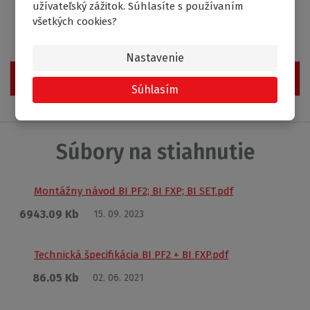
užívateľský zážitok. Súhlasíte s používaním
všetkých cookies?
Nastavenie
Zobraziť hodnotenie produktu
Súhlasím
Súbory na stiahnutie
Montážny návod BI PF2; BI FXP; BI SET.pdf
6943.09 Kb
15. 09. 2023
Technická špecifikácia BI PF2 + BI FXP.pdf
86.05 Kb
02. 06. 2021