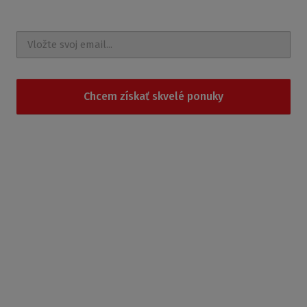
správy a udalosti na e-mail
Chcem získať skvelé ponuky
Súhlasím so
spracovaním osobných údajov
.
Produkty
Sprchovacie kúty
Sprchovacie boxy
Sprchovacie vaničky
Vane