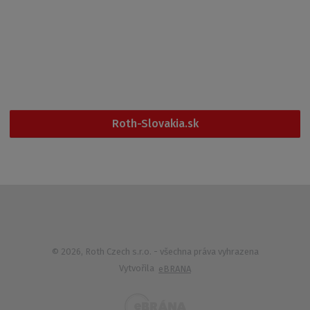
Kontakt
Po - Pá
6:00 - 14:30
+420 461 353 611
Roth-Slovakia.sk
© 2026, Roth Czech s.r.o.
- všechna práva vyhrazena
Vytvořila