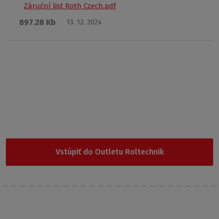
Záruční list Roth Czech.pdf
897.28 Kb
13. 12. 2024
Garancia najnižšej ceny
Nevybrali ste si z našej ponuky? Vyskúšajte Outlet
Roltechnik, kde nájdete cenovo najdostupnejšie produkty.
Vstúpiť do Outletu Roltechnik
Posielajte