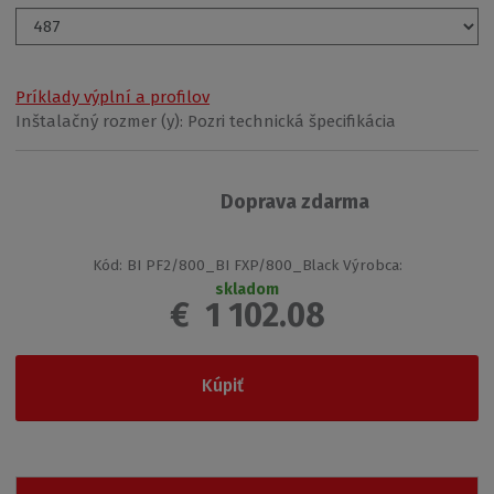
Príklady výplní a profilov
Inštalačný rozmer (y):
Pozri technická špecifikácia
Doprava zdarma
Kód:
BI PF2/800_BI FXP/800_Black
Výrobca:
skladom
€
1 102.08
Kúpiť